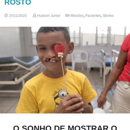
ROSTO
25/11/2025
Hudson Junior
Missões
,
Pacientes
,
Stories
O SONHO DE MOSTRAR O